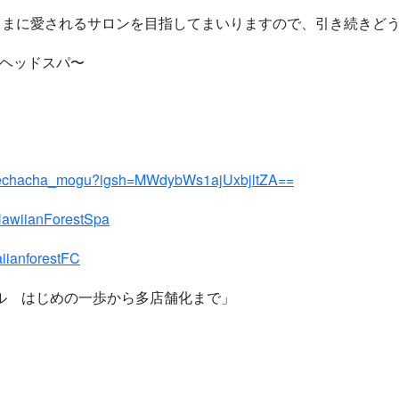
さまに愛されるサロンを目指してまいりますので、引き続きど
＆ヘッドスパ〜
ndechacha_mogu?igsh=MWdybWs1ajUxbjltZA==
HawiianForestSpa
iianforestFC
ール はじめの一歩から多店舗化まで」