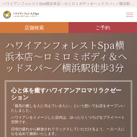
ハワイアンフォレストSpa横浜本店～ロミロミボディ＆ヘッドスパ～／横浜駅徒歩3分
店舗検索
ご予約
ハワイアンフォレストSpa横
浜本店～ロミロミボディ＆ヘ
ッドスパ～／横浜駅徒歩3分
心と体を癒すハワイアンアロマリラクゼー
ション
「最高の癒しを人に与えていきたい」という想いでお店をオープンい
たしました。
ハワイアンをイメージした店内は、ゆったりくつろげるプライベート
空間です。
日頃の疲れから解放されリラックスしていただけるよう、一人一人に
心を込めて施術いたします。