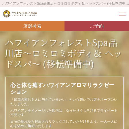
ハワイアンフォレストSpa品川店～ロミロミボディ＆ ヘッドスパ～ (移転準備中) - ハワイアンフォレストSpa 品川店の紹介ページです。「最高の癒しを人に与えていきたい」という想いでお店をオープンいたしました。
店舗検索
ご予約
ハワイアンフォレストSpa品
川店～ロミロミボディ＆ ヘッ
ドスパ～ (移転準備中)
心と体を癒すハワイアンアロマリラクゼー
ション
「最高の癒しを人に与えていきたい」という想いでお店をオープンい
たしました。
ハワイアンをイメージした店内は、ゆったりくつろげるプライベート
空間です。
日頃の疲れから解放されリラックスしていただけるよう、一人一人に
心を込めて施術いたします。