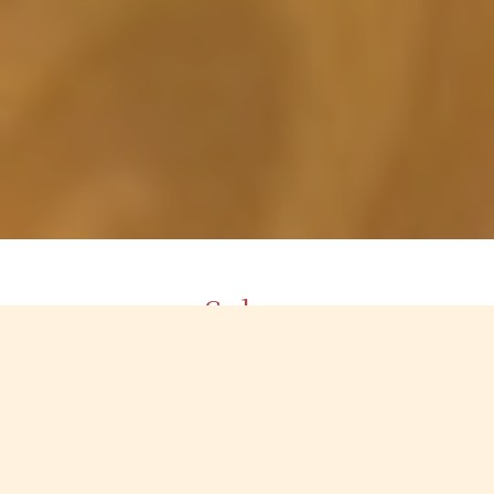
Salon
店舗情報
店舗名
ハワイアンフォレストSpa品川店～ロミロミボディ＆ ヘッ
ドスパ～ (移転準備中)