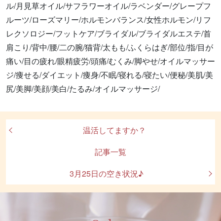
ル/月見草オイル/サフラワーオイル/ラベンダー/グレープフ
ルーツ/ローズマリー/ホルモンバランス/女性ホルモン/リフ
レクソロジー/フットケア/ブライダル/ブライダルエステ/首
肩こり/背中/腰/二の腕/猫背/太もも/ふくらはぎ/部位/指/目が
痛い/目の疲れ/眼精疲労/頭痛/むくみ/脚やせ/オイルマッサー
ジ/痩せる/ダイエット/痩身/不眠/寝れる/寝たい/便秘/美肌/美
尻/美脚/美顔/美白/たるみ/オイルマッサージ/
温活してますか？
記事一覧
3月25日の空き状況♪