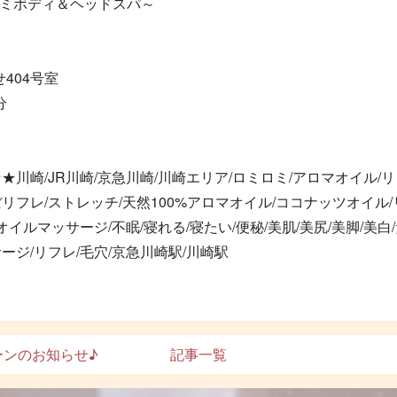
ロミボディ＆ヘッドスパ～
404号室
分
川崎/JR川崎/京急川崎/川崎エリア/ロミロミ/アロマオイル/
リフレ/ストレッチ/天然100%アロマオイル/ココナッツオイル/
/オイルマッサージ/不眠/寝れる/寝たい/便秘/美肌/美尻/美脚/美
ージ/リフレ/毛穴/京急川崎駅/川崎駅
ンのお知らせ♪
記事一覧