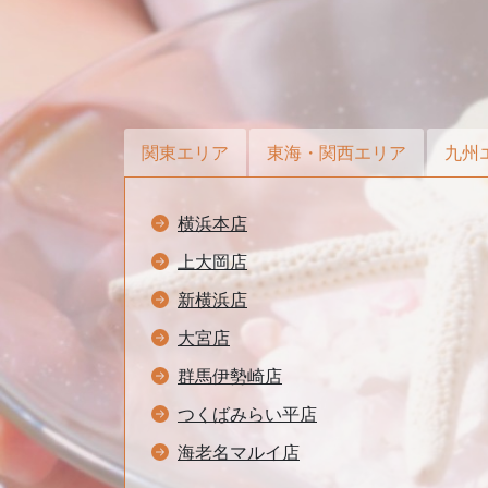
関東エリア
東海・関西エリア
九州
横浜本店
上大岡店
新横浜店
大宮店
群馬伊勢崎店
つくばみらい平店
海老名マルイ店