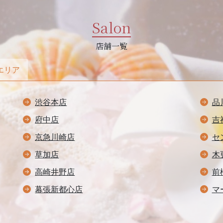
Salon
店舗一覧
エリア
渋谷本店
品
府中店
吉
京急川崎店
セ
草加店
木
高崎井野店
前
幕張新都心店
マ