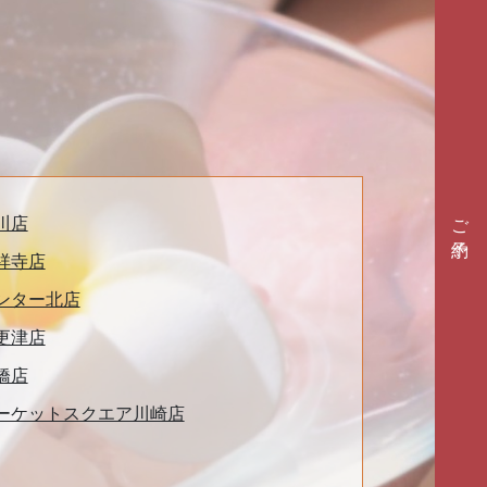
ご予約
川店
祥寺店
ンター北店
更津店
橋店
ーケットスクエア川崎店