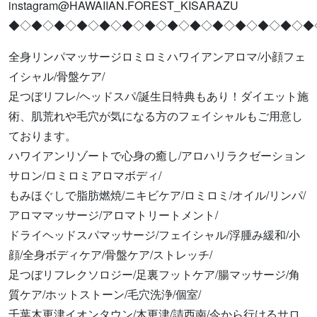
instagram@HAWAIIAN.FOREST_KISARAZU
◆◇◆◇◆◇◆◇◆◇◆◇◆◇◆◇◆◇◆◇◆◇◆◇◆◇◆
全身リンパマッサージロミロミハワイアンアロマ/小顔フェ
イシャル/骨盤ケア/
足つぼリフレ/ヘッドスパ/誕生日特典もあり！ダイエット施
術、肌荒れや毛穴が気になる方のフェイシャルもご用意し
ております。
ハワイアンリゾートで心身の癒し/アロハリラクゼーション
サロン/ロミロミアロマボディ/
もみほぐしで脂肪燃焼/ニキビケア/ロミロミ/オイル/リンパ/
アロママッサージ/アロマトリートメント/
ドライヘッドスパマッサージ/フェイシャル/浮腫み緩和/小
顔/全身ボディケア/骨盤ケア/ストレッチ/
足つぼリフレクソロジー/足裏フットケア/腸マッサージ/角
質ケア/ホットストーン/毛穴洗浄/個室/
千葉木更津イオンタウン/木更津/請西南/今から行けるサロ