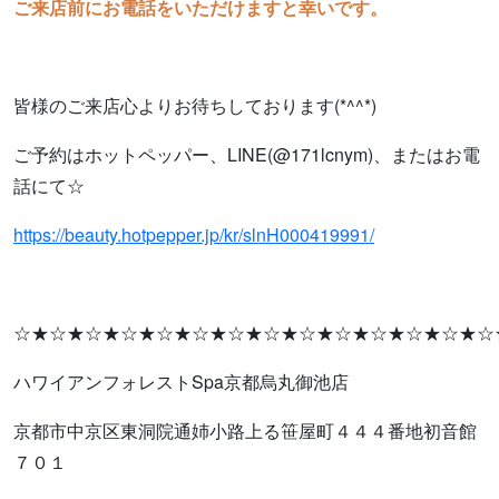
ご来店前にお電話をいただけますと幸いです。
皆様のご来店心よりお待ちしております(*^^*)
ご予約はホットペッパー、LINE(@171lcnym)、またはお電
話にて☆
https://beauty.hotpepper.jp/kr/slnH000419991/
☆★☆★☆★☆★☆★☆★☆★☆★☆★☆★☆★☆★☆★☆
ハワイアンフォレストSpa京都烏丸御池店
京都市中京区東洞院通姉小路上る笹屋町４４４番地初音館
７０１