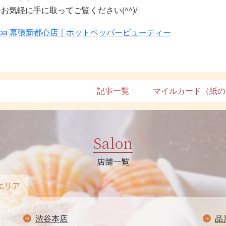
気軽に手に取ってご覧ください(^^)/
pa 幕張新都心店｜ホットペッパービューティー
記事一覧
マイルカード（紙の
Salon
店舗一覧
エリア
渋谷本店
品