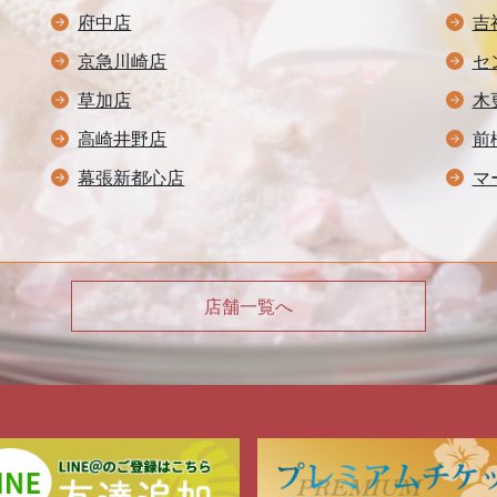
府中店
吉
京急川崎店
セ
草加店
木
高崎井野店
前
幕張新都心店
マ
店舗一覧へ