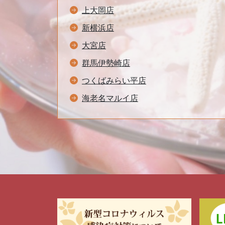
上大岡店
新横浜店
大宮店
群馬伊勢崎店
つくばみらい平店
海老名マルイ店