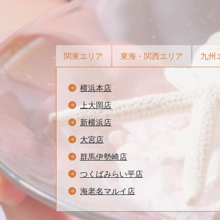
関東エリア
東海・関西エリア
九州
横浜本店
上大岡店
新横浜店
大宮店
群馬伊勢崎店
つくばみらい平店
海老名マルイ店