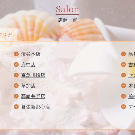
Salon
店舗一覧
エリア
渋谷本店
品
府中店
吉
京急川崎店
セ
草加店
木
高崎井野店
前
幕張新都心店
マ