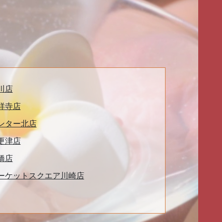
川店
祥寺店
ンター北店
更津店
橋店
ーケットスクエア川崎店