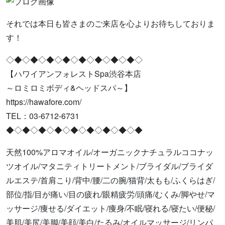
それでは本日も皆さまのご来店を心よりお待ちしておりま
す！
◇◆◇◆◇◆◇◆◇◆◇◆◇◆◇◆◇
【ハワイアンフォレストSpa渋谷本店
～ロミロミボディ&ヘッドスパ～】
https://hawafore.com/
TEL：03-6712-6731
◆◇◆◇◆◇◆◇◆◇◆◇◆◇◆◇◆
天然100%アロマオイル/オーガニックナチュラルココナッ
ツオイル/マタニティトリートメント/ブライダル/ブライダ
ルエステ/首肩こり/背中/腰/二の腕/猫背/太もも/ふくらはぎ/
部位/指/目が痛い/目の疲れ/眼精疲労/頭痛/むくみ/脚やせ/マ
ッサージ/痩せる/ダイエット/痩身/不眠/寝れる/寝たい/便秘/
美肌/美尻/美脚/美顔/美白/たるみ/オイルマッサージ/リンパ