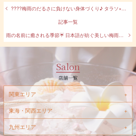
????梅雨のだるさに負けない身体づくり♪ タラソ×ロミロミで心も身体もリフレッシュ????
記事一覧
雨の名前に癒される季節☔ 日本語が紡ぐ美しい梅雨の物語
Salon
店舗一覧
関東エリア
東海・関西エリア
九州エリア