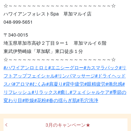
☆～～～～～～～～～～～～～～～～～～～～～～☆
ハワイアンフォレストSpa 草加マルイ店
048-999-5651
〒340-0015
埼玉県草加市高砂２丁目９ー１ 草加マルイ６階
東武伊勢崎線「草加駅」東口徒歩１分
☆～～～～～～～～～～～～～～～～～～～～～～☆
#ハワイアンロミロミ
#エニシーグロー
#カスマラパック
#リ
フトアップフェイシャル
#リンパマッサージ
#ドライヘッド
スパ
#アロマ
#むくみ
#肩凝り
#背中疲労
#眼精疲労
#倦怠感
#
リフレッシュ
#リラックス
#癒し
#フェイシャルケア
#季節の
変わり目
#乾燥
#花粉
#春の揺らぎ肌
#毛穴洗浄
3月のキャンペーン★