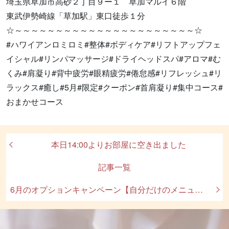
埼玉県草加市高砂２丁目９ー１ 草加マルイ６階
東武伊勢崎線「草加駅」東口徒歩１分
☆～～～～～～～～～～～～～～～～～～～～～～☆
#ハワイアンロミロミ#整体#ボディケア#リフトアップフェ
イシャル#リンパマッサージ#ドライヘッドスパ#アロマ#む
くみ#肩凝り#背中疲労#眼精疲労#倦怠感#リフレッシュ#リ
ラックス#癒し#5月#限定#クーポン#首肩凝り#集中コース#
おまかせコース
本日14:00よりお部屋に空き出ました
記事一覧
6月のオプションキャンペーン【自分だけのメニューを作ろう！】