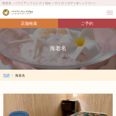
海老名 - ハワイアンフォレストSpa ～ロミロミボディ&ヘッドスパ～
店舗検索
ご予約
海老名
TOP
海老名