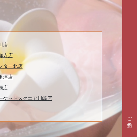
川店
祥寺店
ンター北店
更津店
橋店
ーケットスクエア川崎店
ご予約