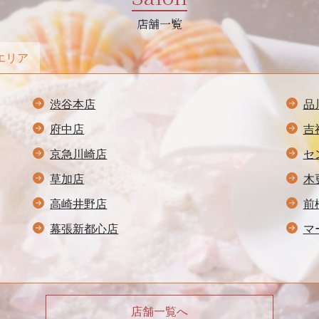
店舗一覧
エリア
渋谷本店
品
府中店
吉
京急川崎店
セ
草加店
木
高崎井野店
前
幕張新都心店
マ
店舗一覧へ