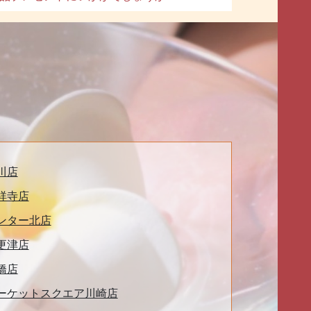
川店
祥寺店
ンター北店
更津店
橋店
ーケットスクエア川崎店