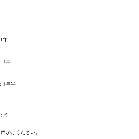
：1年
：1年
限：1年半
ょう。
お声かけください。