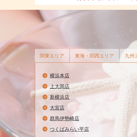
関東エリア
東海・関西エリア
九州
横浜本店
上大岡店
新横浜店
大宮店
群馬伊勢崎店
つくばみらい平店