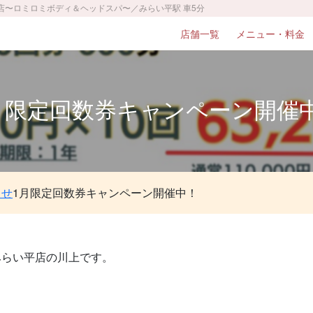
平店〜ロミロミボディ＆ヘッドスパ〜／みらい平駅 車5分
店舗一覧
メニュー・料金
月限定回数券キャンペーン開催
らせ
1月限定回数券キャンペーン開催中！
みらい平店の川上です。