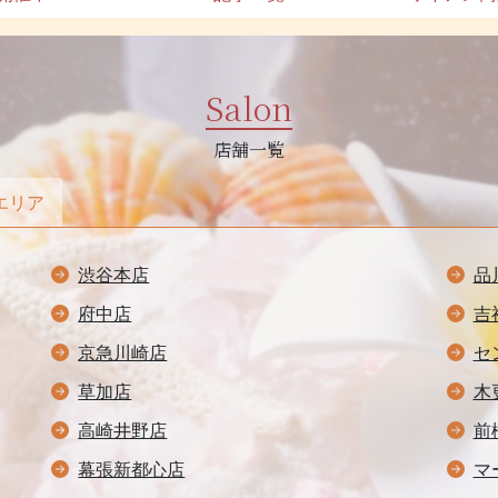
Salon
店舗一覧
エリア
渋谷本店
品
府中店
吉
京急川崎店
セ
草加店
木
高崎井野店
前
幕張新都心店
マ