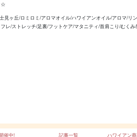
～☆
士見ヶ丘/ロミロミ/アロマオイル/ハワイアンオイル/アロマ/リ
フレ/ストレッチ/足裏/フットケア/マタニティ/首肩こり/むくみ/
開催中!
記事一覧
ハワイアン商