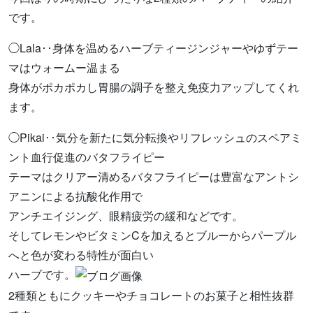
です。
◯Lala‥身体を温めるハーブティージンジャーやゆずテー
マはウォームー温まる
身体がポカポカし胃腸の調子を整え免疫力アップしてくれ
ます。
◯Pikai‥気分を新たに気分転換やリフレッシュのスペアミ
ント血行促進のバタフライピー
テーマはクリアー清めるバタフライピーは豊富なアントシ
アニンによる抗酸化作用で
アンチエイジング、眼精疲労の緩和などです。
そしてレモンやビタミンCを加えるとブルーからパープル
へと色が変わる特性が面白い
ハーブです。
2種類ともにクッキーやチョコレートのお菓子と相性抜群